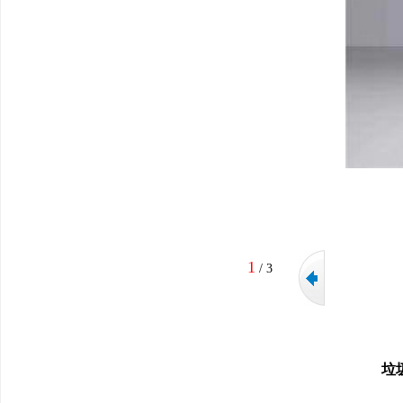
1
/
3
垃